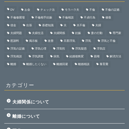
DV
お金
チェック法
モラハラ夫
不倫
不倫の証拠
不倫修羅場
不倫相手妊娠
不倫相談
不貞行為
修復
借金
出張
基礎知識
夫
夫不倫
夫婦
夫婦問題
夫婦生活
夫婦関係
妊娠
妻の行動
専門家
慰謝料
掲示板
改善
旦那浮気
浮気
浮気と不倫
浮気の証拠
浮気心理
浮気性
浮気疑惑
浮気症
浮気相談
浮気調査
病気
結婚後豹変
親権
解消方法
離婚
離婚したくない
離婚回避
離婚相談
養育費
カテゴリー
ホーム
夫婦関係について
夫婦関係について
離婚について
離婚について