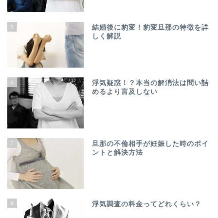
5
結婚後に豹変！豹変旦那の特徴を詳
しく解説
6
浮気疑惑！？本当の解消法は問い詰
めるより言及しない
7
旦那の不倫相手が妊娠した時のポイ
ントと解決方法
8
浮気調査の料金ってどれくらい？