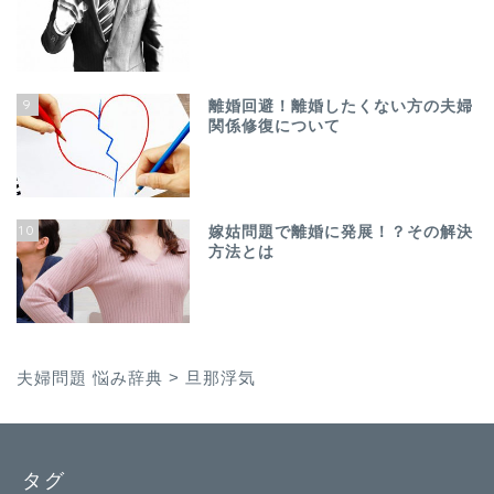
9
離婚回避！離婚したくない方の夫婦
関係修復について
10
嫁姑問題で離婚に発展！？その解決
方法とは
夫婦問題 悩み辞典
>
旦那浮気
タグ