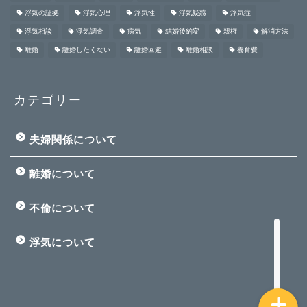
浮気の証拠
浮気心理
浮気性
浮気疑惑
浮気症
浮気相談
浮気調査
病気
結婚後豹変
親権
解消方法
離婚
離婚したくない
離婚回避
離婚相談
養育費
カテゴリー
ホーム
夫婦関係について
夫婦関係について
離婚について
離婚について
不倫について
不倫について
浮気について