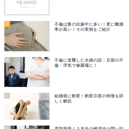
3
不倫は妻の妊娠中に多い！更に離婚
率が高い！その実例をご紹介
4
不倫に逆襲した夫婦の話：旦那の不
倫・浮気で修羅場に！
5
結婚後に豹変！豹変旦那の特徴を詳
しく解説
6
浮気疑惑！？本当の解消法は問い詰