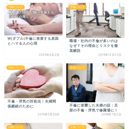
不倫について
不倫について
W(ダブル)不倫に発展する原因
職場・社内の不倫が多いのは
とハマる人の心理
なぜ？その理由とリスクを徹
底解説
2020年4月2日
2013年12月21日
不倫について
不倫について
不倫・浮気の対処法！夫婦関
不倫に逆襲した夫婦の話：旦
係継続のために
那の不倫・浮気で修羅場に！
2015年5月20日
2018年7月2日
不倫について
不倫について