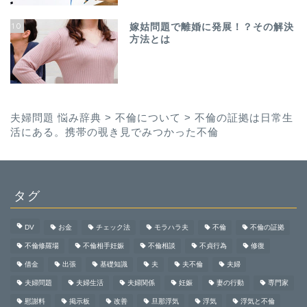
10
嫁姑問題で離婚に発展！？その解決
方法とは
夫婦問題 悩み辞典
>
不倫について
>
不倫の証拠は日常生
活にある。携帯の覗き見でみつかった不倫
タグ
DV
お金
チェック法
モラハラ夫
不倫
不倫の証拠
不倫修羅場
不倫相手妊娠
不倫相談
不貞行為
修復
借金
出張
基礎知識
夫
夫不倫
夫婦
夫婦問題
夫婦生活
夫婦関係
妊娠
妻の行動
専門家
慰謝料
掲示板
改善
旦那浮気
浮気
浮気と不倫