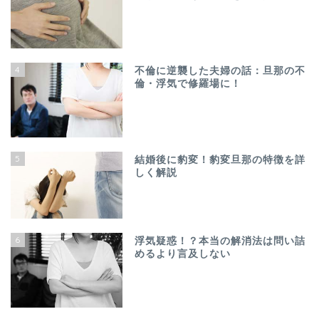
4
不倫に逆襲した夫婦の話：旦那の不
倫・浮気で修羅場に！
5
結婚後に豹変！豹変旦那の特徴を詳
しく解説
6
浮気疑惑！？本当の解消法は問い詰
めるより言及しない