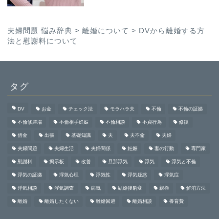
夫婦問題 悩み辞典
>
離婚について
>
DVから離婚する方
法と慰謝料について
タグ
DV
お金
チェック法
モラハラ夫
不倫
不倫の証拠
不倫修羅場
不倫相手妊娠
不倫相談
不貞行為
修復
借金
出張
基礎知識
夫
夫不倫
夫婦
夫婦問題
夫婦生活
夫婦関係
妊娠
妻の行動
専門家
慰謝料
掲示板
改善
旦那浮気
浮気
浮気と不倫
浮気の証拠
浮気心理
浮気性
浮気疑惑
浮気症
浮気相談
浮気調査
病気
結婚後豹変
親権
解消方法
離婚
離婚したくない
離婚回避
離婚相談
養育費