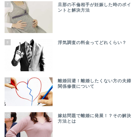
7
旦那の不倫相手が妊娠した時のポイ
ントと解決方法
8
浮気調査の料金ってどれくらい？
9
離婚回避！離婚したくない方の夫婦
関係修復について
10
嫁姑問題で離婚に発展！？その解決
方法とは